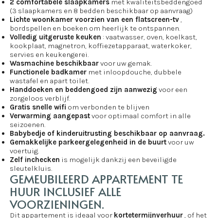
2 comfortabele slaapkamers
met kwaliteitsbeddengoed
(3 slaapkamers en 8 bedden beschikbaar op aanvraag)
Lichte woonkamer voorzien van een flatscreen-tv
,
bordspellen en boeken om heerlijk te ontspannen.
Volledig uitgeruste keuken
: vaatwasser, oven, koelkast,
kookplaat, magnetron, koffiezetapparaat, waterkoker,
servies en keukengerei.
Wasmachine beschikbaar
voor uw gemak.
Functionele badkamer
met inloopdouche, dubbele
wastafel en apart toilet.
Handdoeken en beddengoed zijn aanwezig
voor een
zorgeloos verblijf.
Gratis snelle wifi
om verbonden te blijven
Verwarming aangepast
voor optimaal comfort in alle
seizoenen.
Babybedje of kinderuitrusting beschikbaar op aanvraag.
Gemakkelijke parkeergelegenheid in de buurt
voor uw
voertuig.
Zelf inchecken
is mogelijk dankzij een beveiligde
sleutelkluis.
GEMEUBILEERD APPARTEMENT TE
HUUR INCLUSIEF ALLE
VOORZIENINGEN.
Dit appartement is ideaal voor
kortetermijnverhuur
, of het