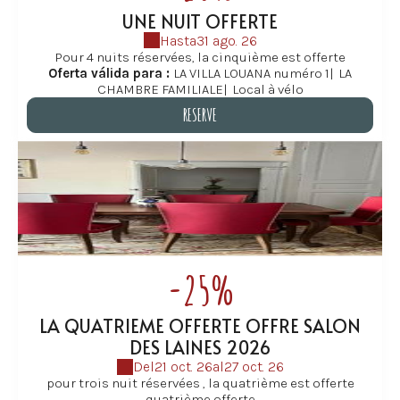
UNE NUIT OFFERTE
Hasta
31 ago. 26
Pour 4 nuits réservées, la cinquième est offerte
Oferta válida para :
LA VILLA LOUANA numéro 1
|
LA
CHAMBRE FAMILIALE
|
Local à vélo
RESERVE
RESERVE
-25%
LA QUATRIEME OFFERTE OFFRE SALON
DES LAINES 2026
Del
21 oct. 26
al
27 oct. 26
pour trois nuit réservées , la quatrième est offerte
quatrième offerte