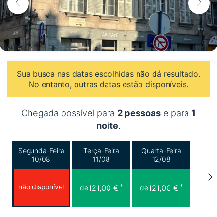
Sua busca nas datas escolhidas não dá resultado.
No entanto, outras datas estão disponíveis.
Chegada possível para
2 pessoas
e para
1
noite
.
Segunda-Feira
Terça-Feira
Quarta-Feira
10/08
11/08
12/08
*
*
não disponível
121,00 €
121,00 €
de
de